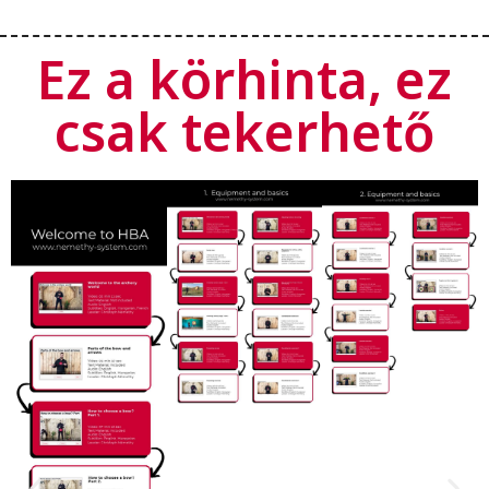
Ez a körhinta, ez
csak tekerhető