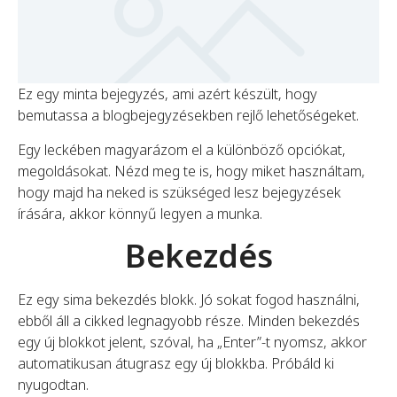
Ez egy minta bejegyzés, ami azért készült, hogy
bemutassa a blogbejegyzésekben rejlő lehetőségeket.
Egy leckében magyarázom el a különböző opciókat,
megoldásokat. Nézd meg te is, hogy miket használtam,
hogy majd ha neked is szükséged lesz bejegyzések
írására, akkor könnyű legyen a munka.
Bekezdés
Ez egy sima bekezdés blokk. Jó sokat fogod használni,
ebből áll a cikked legnagyobb része. Minden bekezdés
egy új blokkot jelent, szóval, ha „Enter”-t nyomsz, akkor
automatikusan átugrasz egy új blokkba. Próbáld ki
nyugodtan.