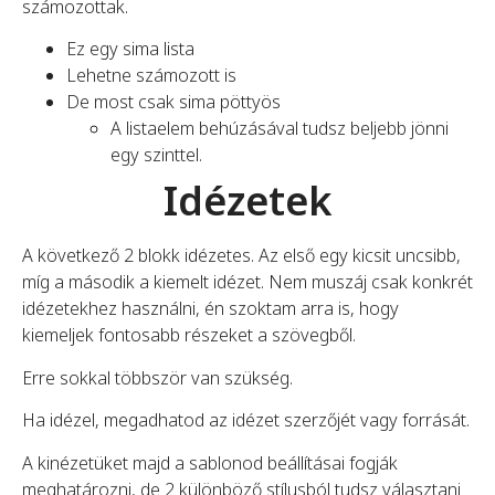
számozottak.
Ez egy sima lista
Lehetne számozott is
De most csak sima pöttyös
A listaelem behúzásával tudsz beljebb jönni
egy szinttel.
Idézetek
A következő 2 blokk idézetes. Az első egy kicsit uncsibb,
míg a második a kiemelt idézet. Nem muszáj csak konkrét
idézetekhez használni, én szoktam arra is, hogy
kiemeljek fontosabb részeket a szövegből.
Erre sokkal többször van szükség.
Ha idézel, megadhatod az idézet szerzőjét vagy forrását.
A kinézetüket majd a sablonod beállításai fogják
meghatározni, de 2 különböző stílusból tudsz választani