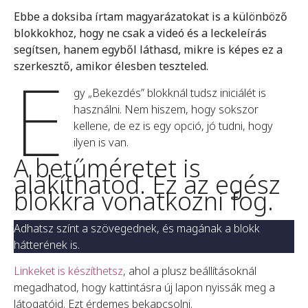
Ebbe a doksiba írtam magyarázatokat is a különböző
blokkokhoz, hogy ne csak a videó és a leckeleírás
segítsen, hanem egyből láthasd, mikre is képes ez a
E
szerkesztő, amikor élesben teszteled.
gy „Bekezdés” blokknál tudsz iniciálét is
használni. Nem hiszem, hogy sokszor
kellene, de ez is egy opció, jó tudni, hogy
ilyen is van.
A betűméretet is
alakíthatod. Ez az egész
blokkra vonatkozni fog.
Adhatsz színt a szövegednek, és magának a blokk
hátterének is.
Linkeket is készíthetsz
, ahol a plusz beállításoknál
megadhatod, hogy kattintásra új lapon nyissák meg a
látogatóid. Ezt érdemes bekapcsolni.