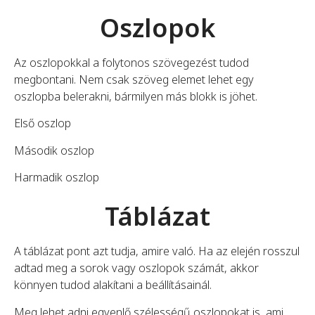
Oszlopok
Az oszlopokkal a folytonos szövegezést tudod
megbontani. Nem csak szöveg elemet lehet egy
oszlopba belerakni, bármilyen más blokk is jöhet.
Első oszlop
Második oszlop
Harmadik oszlop
Táblázat
A táblázat pont azt tudja, amire való. Ha az elején rosszul
adtad meg a sorok vagy oszlopok számát, akkor
könnyen tudod alakítani a beállításainál.
Meg lehet adni egyenlő szélességű oszlopokat is, ami