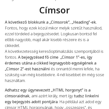
Címsor
A következő blokkunk a „Címsorok”, „Heading”-ek.
Fontos, hogy ezek közül mikor melyik szintűt használod,
ezzel tördeled a bejegyzésedet. Logikusan bontsd fel
előbb nagyobb, majd akár kisebb részeire és is a
cikkedet.
A következetesség keresőoptimalizálás szempontjából is
fontos.
A bejegyzésed fő címe „Címsor 1”-es, így
érdemes utána a cikked legnagyobb egységének a
„Címsor 2”-est használni
és onnantól menni lefele, ha
szükség van még kisebbekre. 4-nél kisebbet én még sose
használtam.
Adhatsz egy úgynevezett „HTML horgonyt” is a
címsoraidnak
, ami azért király, mert így
tudsz linkelni
egy bejegyzés adott pontjára
. Ha például azt adod egy
címsor HTML horgonyának, hogy „osszegzes”, és