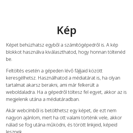
Kép
Képet behúzhatsz egyből a számítógépedről is. A kép
blokkot használva kiválaszthatod, hogy honnan töltenéd
be.
Feltöltés esetén a gépeden lévő fájljaid között
keresgélhetsz. Használhatod a médiatárat is, ha olyan
tartalmat akarsz berakni, ami már felkerült a
weboldaladra. Ha a gépedről töltesz fel egyet, akkor az is
megjelenik utána a médiatáradban.
Akár webcímből is betölthetsz egy képet, de ezt nem
nagyon ajánlom, mert ha ott valami történik vele, akkor
nálad se fog utána működni, és törött linkjeid, képeid
lesznek.