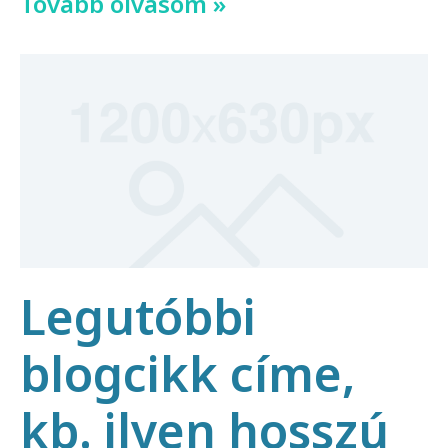
Tovább olvasom »
Legutóbbi
blogcikk címe,
kb. ilyen hosszú