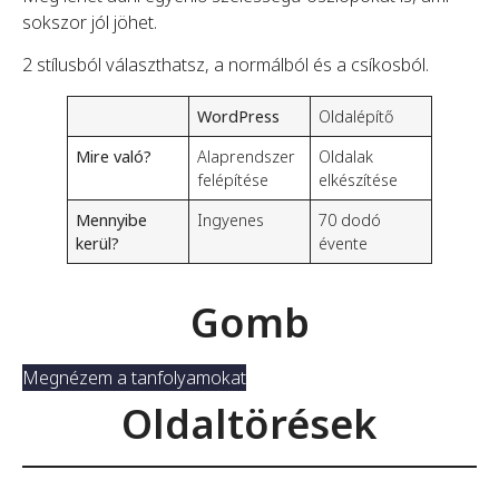
sokszor jól jöhet.
2 stílusból választhatsz, a normálból és a csíkosból.
WordPress
Oldalépítő
Mire való?
Alaprendszer
Oldalak
felépítése
elkészítése
Mennyibe
Ingyenes
70 dodó
kerül?
évente
Gomb
Megnézem a tanfolyamokat
Oldaltörések