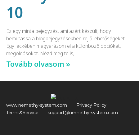
10
Ez egy minta bejegyzés, ami azért készült, hogy
bemutassa a blogbejegyzésekben rejlő lehetőségeket.
Egy leckében magyarázom el a különböző opciókat,
megoldásokat. Nézd meg te is,
Tovább olvasom »
www.nemethy-system.com
Privacy Policy
Terms&Service
support@nemethy-system.com