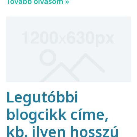
Tovább olvasom »
Legutóbbi
blogcikk címe,
kb. ilyen hosszú