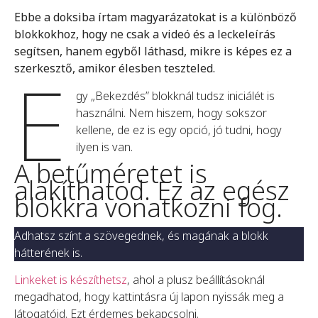
Ebbe a doksiba írtam magyarázatokat is a különböző
blokkokhoz, hogy ne csak a videó és a leckeleírás
segítsen, hanem egyből láthasd, mikre is képes ez a
E
szerkesztő, amikor élesben teszteled.
gy „Bekezdés” blokknál tudsz iniciálét is
használni. Nem hiszem, hogy sokszor
kellene, de ez is egy opció, jó tudni, hogy
ilyen is van.
A betűméretet is
alakíthatod. Ez az egész
blokkra vonatkozni fog.
Adhatsz színt a szövegednek, és magának a blokk
hátterének is.
Linkeket is készíthetsz
, ahol a plusz beállításoknál
megadhatod, hogy kattintásra új lapon nyissák meg a
látogatóid. Ezt érdemes bekapcsolni.