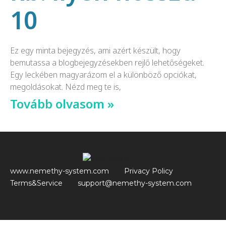
10
Ez egy minta bejegyzés, ami azért készült, hogy
bemutassa a blogbejegyzésekben rejlő lehetőségeket.
Egy leckében magyarázom el a különböző opciókat,
megoldásokat. Nézd meg te is,
Tovább olvasom »
www.nemethy-system.com
Privacy Policy
Terms&Service
support@nemethy-system.com