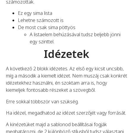
számozottak.
Ez egy sima lista
Lehetne számozott is
De most csak sima pöttyös
A listaelem behúzásával tudsz beljebb jönni
egy szinttel.
Idézetek
A következő 2 blokk idézetes. Az első egy kicsit uncsibb,
míg a második a kiemelt idézet. Nem muszáj csak konkrét
idézetekhez használni, én szoktam arra is, hogy
kiemeljek fontosabb részeket a szövegből.
Erre sokkal többször van szükség.
Ha idézel, megadhatod az idézet szerzőjét vagy forrását.
A kinézetüket majd a sablonod beállításai fogják
meghatározni, de 2 különböző stílusból tudsz választani