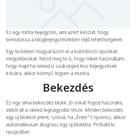
Ez egy minta bejegyzés, ami azért készült, hogy
bemutassa a blogbejegyzésekben rejlő lehetőségeket.
Egy leckében magyarázom el a különböző opciókat,
megoldásokat. Nézd meg te is, hogy miket használtam,
hogy majd ha neked is szükséged lesz bejegyzések
írására, akkor könnyű legyen a munka.
Bekezdés
Ez egy sima bekezdés blokk. Jó sokat fogod használni,
ebből áll a cikked legnagyobb része. Minden bekezdés
egy új blokkot jelent, szóval, ha „Enter”-t nyomsz, akkor
automatikusan átugrasz egy új blokkba. Próbáld ki
nyugodtan.