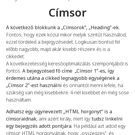
Címsor
A következő blokkunk a „Címsorok”, „Heading”-ek.
Fontos, hogy ezek közül mikor melyik szintűt használod,
ezzel tördeled a bejegyzésedet. Logikusan bontsd fel
előbb nagyobb, majd akár kisebb részeire és is a
cikkedet.
A következetesség keresőoptimalizálás szempontjából is
fontos.
A bejegyzésed fő címe „Címsor 1”-es, így
érdemes utána a cikked legnagyobb egységének a
„Címsor 2”-est használni
és onnantól menni lefele, ha
szükség van még kisebbekre. 4-nél kisebbet én még sose
használtam.
Adhatsz egy úgynevezett „HTML horgonyt” is a
címsoraidnak
, ami azért király, mert így
tudsz linkelni
egy bejegyzés adott pontjára
. Ha például azt adod egy
címsor HTML horgonyának, hogy „osszegzes”, és