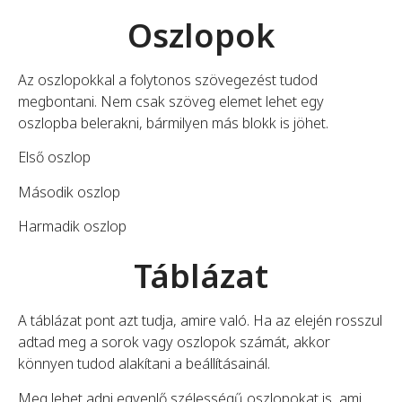
Oszlopok
Az oszlopokkal a folytonos szövegezést tudod
megbontani. Nem csak szöveg elemet lehet egy
oszlopba belerakni, bármilyen más blokk is jöhet.
Első oszlop
Második oszlop
Harmadik oszlop
Táblázat
A táblázat pont azt tudja, amire való. Ha az elején rosszul
adtad meg a sorok vagy oszlopok számát, akkor
könnyen tudod alakítani a beállításainál.
Meg lehet adni egyenlő szélességű oszlopokat is, ami