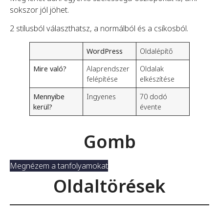
sokszor jól jöhet.
2 stílusból választhatsz, a normálból és a csíkosból.
WordPress
Oldalépítő
Mire való?
Alaprendszer
Oldalak
felépítése
elkészítése
Mennyibe
Ingyenes
70 dodó
kerül?
évente
Gomb
Megnézem a tanfolyamokat
Oldaltörések